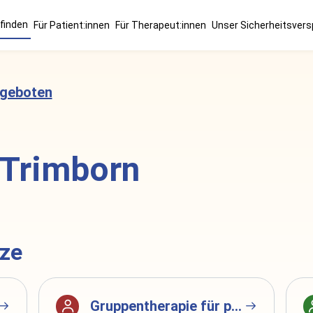
finden
Für Patient:innen
Für Therapeut:innen
Unser Sicherheitsver
ngeboten
 Trimborn
tze
Gruppentherapie für psychisch erkrankte Mütter